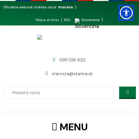
Starina
Oficiálna webová stránka obce
Mapa stránky
RSS
Slovenčina
0911 016 620
starosta@starina.sk
MENU